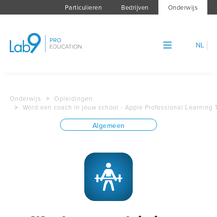
Particulieren
Bedrijven
Onderwijs
NL
Onderwijs
>
Opleidingen
>
Word een coach in jouw school - Apple Professional Learning 
Algemeen