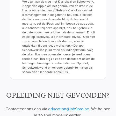
We gaan aan de slag met Klaslokaal en Schoolwerk.
2 apps van Apple om het gebruik van de iPad in de
klas te ondersteunen. Gebruik Klaslokaal om het
klasmanagement in de gaten te houden. Blokkeer
de iPads wanneer de aandacht bij de leerkracht
moet zijn, zet de iPads vast in 1 bepaalde app zodat
alle aandacht bij deze app blijft, hou het gebruik in
de gaten door mee te kijken via de schermen. En dit
zowel op klasniveau als individueel niveau. Ook hier
zijn er verschillende mogelijkheden, kom ze
ontdekken tijdens deze workshop. De app
Schoolwerk kan je inzetten als indienplatform. Volg
de taken live mee op en zie hoever je leerlingen
reeds staan. Bezorg ze zelf een document of laat de
leerlingen hun eigen creatie indienen. Opgelet,
Schoolwerk werkt enkel door gebruik te maken als
school van ‘Beheerde Apple ID’s’.
OPLEIDING NIET GEVONDEN?
Contacteer ons dan via
e
ducation@lab9pro.be
. We helpen
je zo snel mogelijk verder.