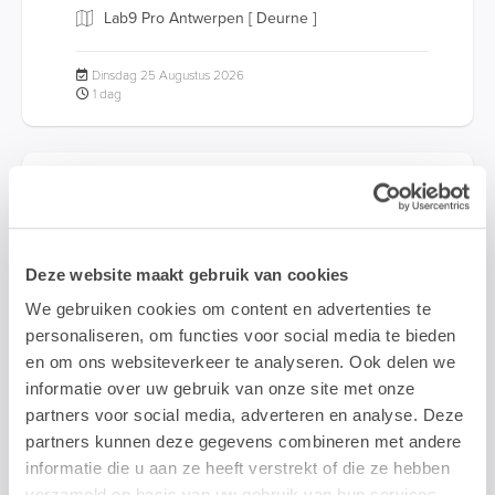
Lab9 Pro Antwerpen [ Deurne ]
Dinsdag 25 Augustus 2026
1 dag
Creatie & Prepress
Deze website maakt gebruik van cookies
We gebruiken cookies om content en advertenties te
NL
personaliseren, om functies voor social media te bieden
Adobe Illustrator Masterclass: Power Tips
en om ons websiteverkeer te analyseren. Ook delen we
en Technieken
informatie over uw gebruik van onze site met onze
Klaar voor de volgende stap in Adobe Illustrator? In deze
partners voor social media, adverteren en analyse. Deze
tweedaagse masterclass ga je voorbij de basis en leer je
werken met 3D-integratie,...
partners kunnen deze gegevens combineren met andere
informatie die u aan ze heeft verstrekt of die ze hebben
verzameld op basis van uw gebruik van hun services.