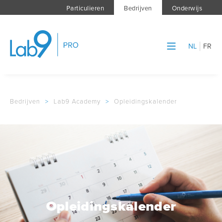
Particulieren
Bedrijven
Onderwijs
NL
FR
Bedrijven
>
Lab9 Academy
>
Opleidingskalender
Opleidingskalender