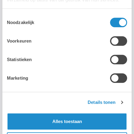
Lab9 Brussel [ Tour & Taxis ]
Toestemmingsselectie
Noodzakelijk
Woensdag 26 Augustus 2026
2 dagen
Voorkeuren
Web & Mobile
Statistieken
Marketing
NL
Mobiel met Adobe CC: Je Creatieve Studio
Details tonen
op Tablet en Smartphone
Transformeer je tablet of smartphone in een volwaardige
professionele werkplek en creëer waar en wanneer je maar
Alles toestaan
wilt. Met de Adobe Mobile Apps...