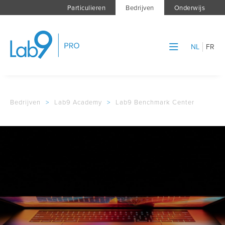
Particulieren
Bedrijven
Onderwijs
NL
FR
Bedrijven
>
Lab9 Academy
>
Lab9 Benchmark Center