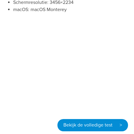
Schermresolutie: 3456×2234
macOS: macOS Monterey
Bekijk de volledige test >