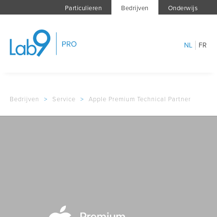
Particulieren
Bedrijven
Onderwijs
NL
FR
Bedrijven
>
Service
>
Apple Premium Technical Partner