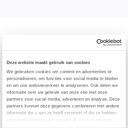
VOLG EEN ADOBE-OPLEIDING IN
ONZE ADOBE AUTHORISED
Deze website maakt gebruik van cookies
TRAINING CENTER
We gebruiken cookies om content en advertenties te
personaliseren, om functies voor social media te bieden
Lab9 Academy is
Adobe Authorised Training Centre
en om ons websiteverkeer te analyseren. Ook delen we
(AATC). Dit is dé erkenning van Adobe uit dat er
informatie over uw gebruik van onze site met onze
kwalitatieve opleidingen gegeven worden in een
partners voor social media, adverteren en analyse. Deze
ideale lesomgeving.
partners kunnen deze gegevens combineren met andere
informatie die u aan ze heeft verstrekt of die ze hebben
Enkel
Adobe Certified Instructors
(ACI) mogen
verzameld op basis van uw gebruik van hun services.
lesgeven in een Adobe Authorised Training Center, om