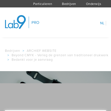
Particulieren
Bedrijven
Onderwijs
NL
Bedrijven
>
ARCHIEF WEBSITE
>
Beyond CMYK - Verleg de grenzen van traditioneel drukwerk
>
Bedankt voor je aanvraag