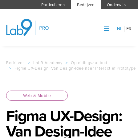
Particulieren
Bedrijven
Onderwijs
NL
FR
Bedrijven
>
Lab9 Academy
>
Opleidingsaanbod
>
Figma UX-Design: Van Design-Idee naar Interactief Prototype
Web & Mobile
Figma UX-Design:
Van Design-Idee