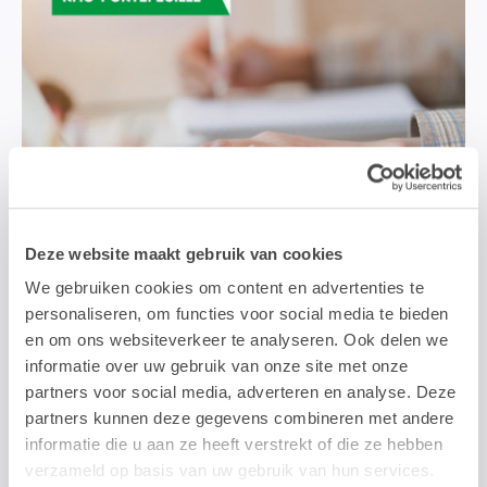
Deze website maakt gebruik van cookies
We gebruiken cookies om content en advertenties te
personaliseren, om functies voor social media te bieden
en om ons websiteverkeer te analyseren. Ook delen we
KMO-Portefeuille
informatie over uw gebruik van onze site met onze
partners voor social media, adverteren en analyse. Deze
partners kunnen deze gegevens combineren met andere
De kmo-portefeuille is een maatregel waardoor je als
informatie die u aan ze heeft verstrekt of die ze hebben
ondernemer financiële steun krijgt voor de aankoop van
verzameld op basis van uw gebruik van hun services.
diensten/opleidingen die de kwaliteit van je onderneming