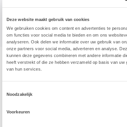
Vraag je subsidie aan >
Deze website maakt gebruik van cookies
We gebruiken cookies om content en advertenties te persona
om functies voor social media te bieden en om ons websitev
analyseren. Ook delen we informatie over uw gebruik van on
onze partners voor social media, adverteren en analyse. De
kunnen deze gegevens combineren met andere informatie di
Onze opleidingslocaties
heeft verstrekt of die ze hebben verzameld op basis van uw 
van hun services.
Lab9 Academy heeft verschillende
opleidingslocaties verspreid over heel België. Al
Toestemmingsselectie
Noodzakelijk
onze leslokalen zijn uitgerust met iMacs en de
laatste nieuwe versie van Adobe Creative Cloud.
Voorkeuren
Hieronder een overzicht van de locaties: