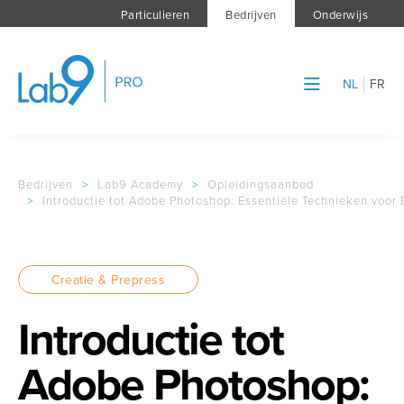
Particulieren
Bedrijven
Onderwijs
NL
FR
Bedrijven
>
Lab9 Academy
>
Opleidingsaanbod
>
Introductie tot Adobe Photoshop: Essentiële Technieken voor
Creatie & Prepress
Introductie tot
Adobe Photoshop: