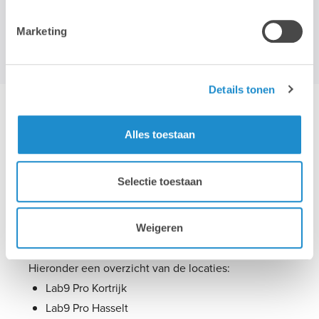
Marketing
Details tonen
Onze opleidingslocaties
Alles toestaan
Lab9 Academy heeft verschillende
Selectie toestaan
opleidingslocaties verspreid over heel België. Al
onze leslokalen zijn uitgerust met iMacs en de
laatste nieuwe versie van Adobe Creative Cloud.
Weigeren
Hieronder een overzicht van de locaties:
Lab9 Pro Kortrijk
Lab9 Pro Hasselt