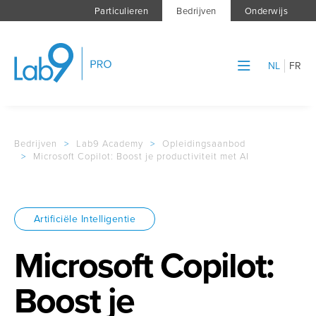
Particulieren
Bedrijven
Onderwijs
NL
FR
Bedrijven
>
Lab9 Academy
>
Opleidingsaanbod
>
Microsoft Copilot: Boost je productiviteit met AI
Artificiële Intelligentie
Microsoft Copilot:
Boost je