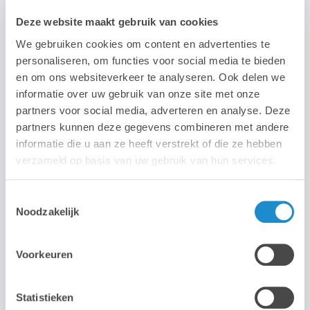
ondernemer financiële steun krijgt voor de aankoop van
Deze website maakt gebruik van cookies
diensten/opleidingen die de kwaliteit van je onderneming
We gebruiken cookies om content en advertenties te
verbeteren.
personaliseren, om functies voor social media te bieden
en om ons websiteverkeer te analyseren. Ook delen we
Een kleine onderneming kan
tot 30% steun genieten
,
informatie over uw gebruik van onze site met onze
en een middelgrote onderneming tot 20% steun.
partners voor social media, adverteren en analyse. Deze
Sinds 1 januari 2020 bedraagt het maximale
partners kunnen deze gegevens combineren met andere
informatie die u aan ze heeft verstrekt of die ze hebben
steunplafond per jaar 7.500 euro steun.
verzameld op basis van uw gebruik van hun services.
De kmo-portefeuille wil toegankelijk zijn voor zoveel
mogelijk bedrijven. Daarom maken we het eenvoudig
Toestemmingsselectie
om je aan te melden en subsidieverzoeken in te
Noodzakelijk
dienen.
Thema: Digitalisering
Voorkeuren
Ons
registratienummer: DV.O105734
Statistieken
Vraag je subsidie aan >