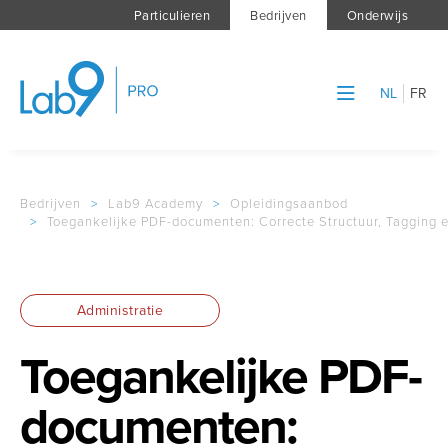
Particulieren
Bedrijven
Onderwijs
NL
FR
Bedrijven
>
Lab9 Academy
>
Opleidingsaanbod
>
Toegankelijke PDF-documenten: Correcte Structuur, Tagging e
Administratie
Toegankelijke PDF-
documenten: