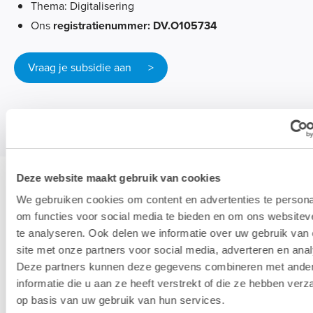
Thema: Digitalisering
Ons
registratienummer: DV.O105734
Vraag je subsidie aan >
Deze website maakt gebruik van cookies
Onze opleidingslocaties
We gebruiken cookies om content en advertenties te persona
om functies voor social media te bieden en om ons websitev
te analyseren. Ook delen we informatie over uw gebruik van
Lab9 Academy heeft verschillende
site met onze partners voor social media, adverteren en ana
opleidingslocaties verspreid over heel België. Al
Deze partners kunnen deze gegevens combineren met ande
onze leslokalen zijn uitgerust met iMacs en de
informatie die u aan ze heeft verstrekt of die ze hebben ver
laatste nieuwe versie van Adobe Creative Cloud.
op basis van uw gebruik van hun services.