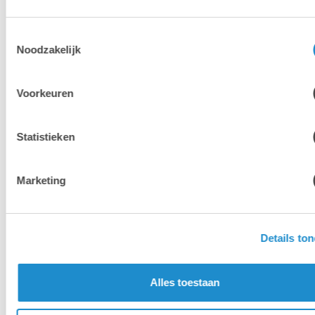
Hieronder een overzicht van de locaties:
Toestemmingsselectie
Lab9 Pro Kortrijk
Noodzakelijk
Lab9 Pro Hasselt
Lab9 Pro Antwerpen
Voorkeuren
Leslokalen in Lab9-winkels in Brussel, Brugge,
Aalst en Luik
Statistieken
Meer info over onze opleidingslocaties >
Marketing
Details to
Alles toestaan