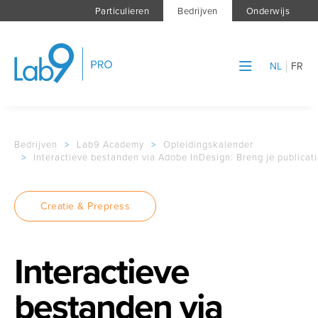
Particulieren
Bedrijven
Onderwijs
NL
FR
Bedrijven
>
Lab9 Academy
>
Opleidingskalender
>
Interactieve bestanden via Adobe InDesign: Breng je publicati
Creatie & Prepress
Interactieve
bestanden via