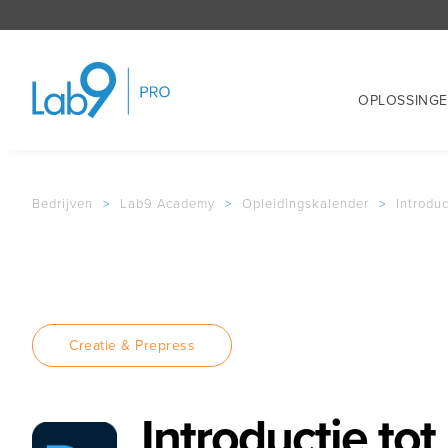
OPLOSSING
Bedrijven
>
Lab9 Academy
>
Opleidingskalender
>
Introdu
Creatie & Prepress
Introductie to