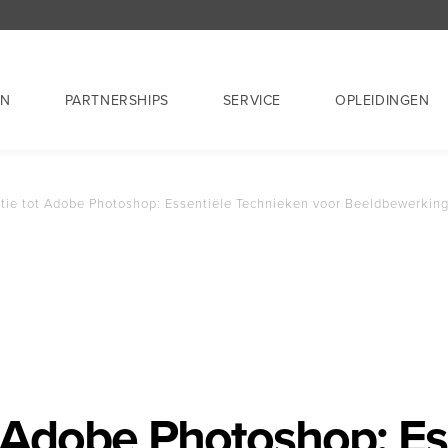
EN
PARTNERSHIPS
SERVICE
OPLEIDINGEN
ctie tot Adobe Photoshop: Essentiële Technieken voor Beeldbewerkin
t Adobe Photoshop: E