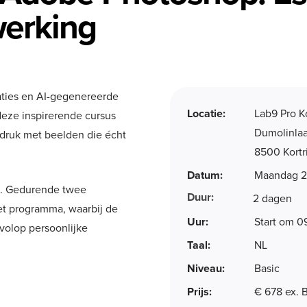
erking
straties en AI-gegenereerde
Locatie:
Lab9 Pro Ko
deze inspirerende cursus
Dumolinla
ndruk met beelden die écht
8500 Kortr
Datum:
Maandag 2
st. Gedurende twee
Duur:
2 dagen
t programma, waarbij de
Uur:
Start om 0
volop persoonlijke
Taal:
NL
Niveau:
Basic
Prijs:
€ 678 ex.