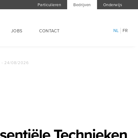
Particulieren
Bedrijven
Onderwijs
NL
FR
JOBS
CONTACT
g - 24/08/2026
ssentiële Technieken