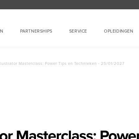
EN
PARTNERSHIPS
SERVICE
OPLEIDINGEN
llustrator Masterclass: Power Tips en Technieken - 25/01/2027
tor Masterclass: Power