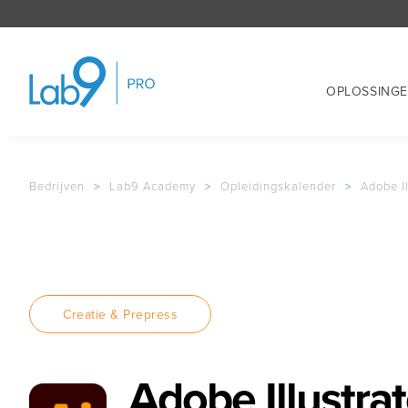
OPLOSSING
Bedrijven
>
Lab9 Academy
>
Opleidingskalender
>
Adobe I
Creatie & Prepress
Adobe Illustra