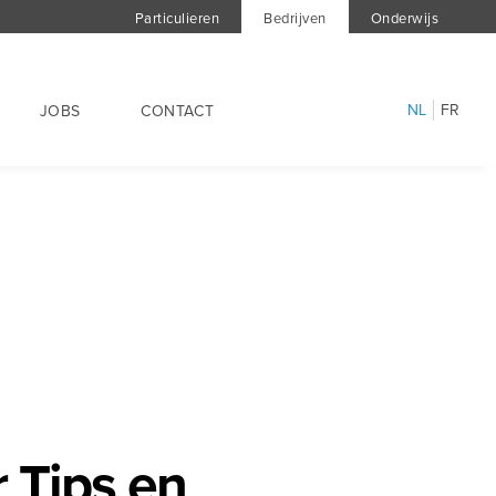
Particulieren
Bedrijven
Onderwijs
NL
FR
JOBS
CONTACT
 Tips en