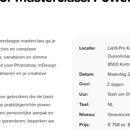
tweedaagse masterclass ga je
Locatie:
Lab9 Pro Ko
ncties en complexe
Dumolinla
s, variabelen en slimme
8500 Kortr
id voor Photoshop, InDesign
atiseren en je creatieve
Datum:
Maandag 25
Duur:
2 dagen
Uur:
Start om 0
or gebruikers die de basis
Taal:
NL
op praktijkgerichte power-
 een persoonlijke aanpak en
Niveau:
Geavancee
e garanderen, beperken we
Prijs:
€ 758 ex.