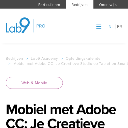
Particulieren
Bedrijven
Onderwijs
NL
FR
Bedrijven
>
Lab9 Academy
>
Opleidingskalender
>
Mobiel met Adobe CC: Je Creatieve Studio op Tablet en Smar
Web & Mobile
Mobiel met Adobe
CC: Je Creatieve