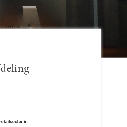
fdeling
retailsector in