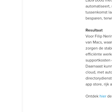
Lab9 bood met 
automatiseert, 
tussenkomst la
besparen, terwi
Resultaat
Voor Filip Ner
van Macs, waar
zorgen de stabi
efficiënte wer
supportkosten 
Daarnaast kun
cloud, met auto
directorydiens
app store, rij
Ontdek
hier
de 