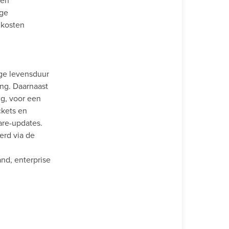
ten
ige
 kosten
nge levensduur
ing. Daarnaast
ng, voor een
ckets en
are-updates.
rd via de
nd, enterprise