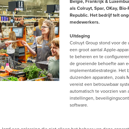
België, Frankrijk & Luxemb
als Colruyt, Spar, OKay, Bio-
Republic. Het bedrijf telt o
medewerkers.
Uitdaging
Colruyt Group stond voor de 
een groot aantal Apple-appara
te beheren en te configurere
de groeiende behoefte aan e
implementatiestrategie. Het
duizenden apparaten, zoals M
vereist een betrouwbaar sys
automatisch te voorzien van 
instellingen, beveiligingscont
software.