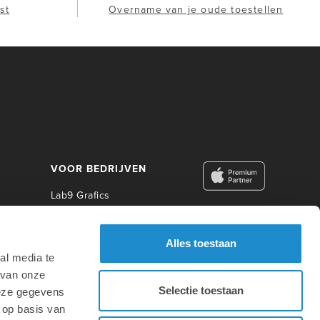
st
Overname van je oude toestellen
VOOR BEDRIJVEN
Lab9 Grafics
Lab9 Business
Lab9 Construct
Alles toestaan
Lab9 Photo
al media te
Lab9 Academy
 van onze
Selectie toestaan
deze gegevens
VOOR ONDERWIJS
 op basis van