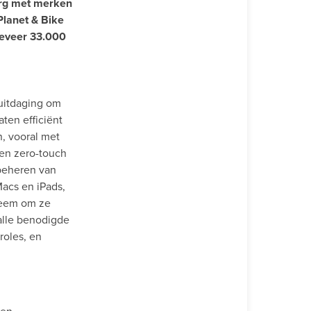
urg met merken
Planet & Bike
ngeveer 33.000
uitdaging om
ten efficiënt
n, vooral met
en zero-touch
 beheren van
acs en iPads,
teem om ze
alle benodigde
roles, en