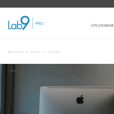
OPLOSSING
Bedrijven
>
Cases
>
Colruyt