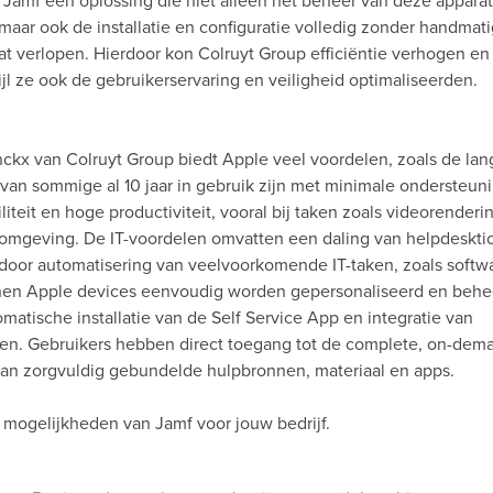
Jamf een oplossing die niet alleen het beheer van deze appara
maar ook de installatie en configuratie volledig zonder handmat
at verlopen. Hierdoor kon Colruyt Group efficiëntie verhogen en
jl ze ook de gebruikerservaring en veiligheid optimaliseerden.
inckx van Colruyt Group biedt Apple veel voordelen, zoals de la
van sommige al 10 jaar in gebruik zijn met minimale ondersteun
liteit en hoge productiviteit, vooral bij taken zoals videorenderi
komgeving. De IT-voordelen omvatten een daling van helpdeskti
door automatisering van veelvoorkomende IT-taken, zoals softw
nen Apple devices eenvoudig worden gepersonaliseerd en behee
matische installatie van de Self Service App en integratie van
ten. Gebruikers hebben direct toegang tot de complete, on-dema
k aan zorgvuldig gebundelde hulpbronnen, materiaal en apps.
mogelijkheden van Jamf voor jouw bedrijf.