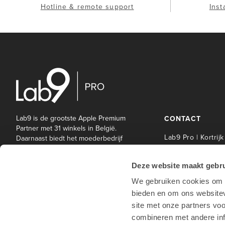
Hotline & remote support
Inst
Lab9 is de grootste Apple Premium
CONTACT
Partner met 31 winkels in België.
Lab9 Pro | Kortrijk
Daarnaast biedt het moederbedrijf
Lab9 Pro een brede waaier aan IT-
Lab9 Pro Service 
en andere diensten aan bedrijven
| Kortrijk
Deze website maakt gebru
en onderwijsinstellingen.
Lab9 Pro | Hasselt
We gebruiken cookies om c
Lab9 Pro | Antwe
bieden en om ons websitev
Lab9 Pro | Waterl
site met onze partners vo
Lab9 winkels
combineren met andere inf