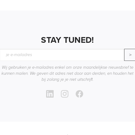
STAY TUNED!
>
Wij gebruiken je e-mailadres enkel om onze maandelijkse nieuwsbrief te
kunnen mailen. We geven dit adres niet door aan derden, en houden het
bij zolang je je niet uitschrijft.