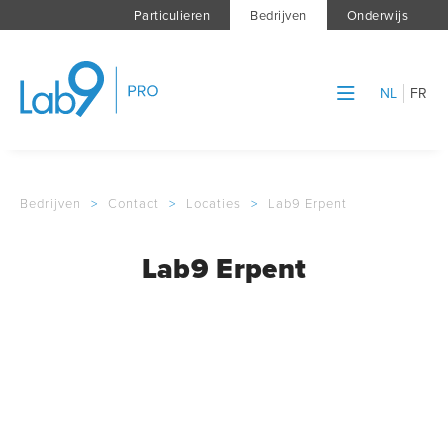
Particulieren
Bedrijven
Onderwijs
NL
FR
Bedrijven
>
Contact
>
Locaties
>
Lab9 Erpent
Lab9 Erpent