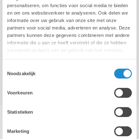
personaliseren, om functies voor social media te bieden
en om ons websiteverkeer te analyseren. Ook delen we
STAY TUNED!
informatie over uw gebruik van onze site met onze
partners voor social media, adverteren en analyse. Deze
partners kunnen deze gegevens combineren met andere
>
informatie die u aan ze heeft verstrekt of die ze hebben
Wij gebruiken je e-mailadres enkel om onze maandelijkse
verzameld op basis van uw gebruik van hun services.
nieuwsbrief te kunnen mailen. We geven dit adres niet door aan
derden, en houden het bij zolang je je niet uitschrijft.
Toestemmingsselectie
Noodzakelijk
Voorkeuren
Statistieken
Hotline & remote support
Marketing