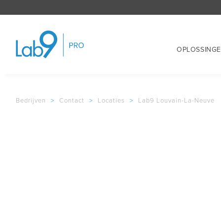
OPLOSSING
Bedrijven
>
Contact
>
Locaties
>
Lab9 Louvain-La-Neuve