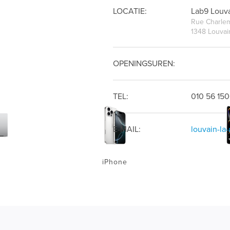
LOCATIE:
Lab9 Louv
Rue Charle
1348 Louvai
OPENINGSUREN:
TEL:
010 56 15
E-MAIL:
louvain-la
iPhone