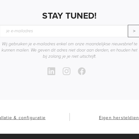
STAY TUNED!
>
Wij gebruiken je e-mailadres enkel om onze maandelijkse nieuwsbrief te
kunnen mailen. We geven dit adres niet door aan derden, en houden het
bij zolang je je niet uitschrijft.
allatie & configuratie
Eigen hersteldien