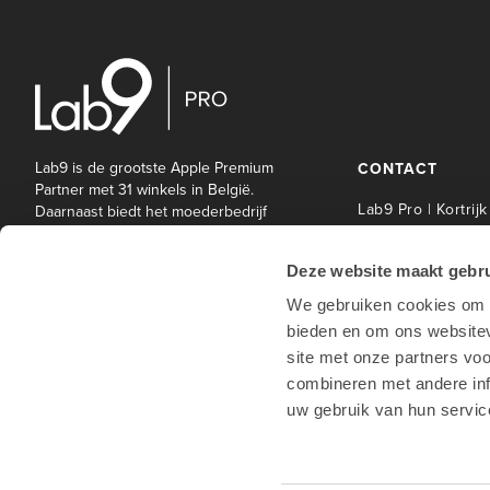
Lab9 is de grootste Apple Premium
CONTACT
Partner met 31 winkels in België.
Lab9 Pro | Kortrijk
Daarnaast biedt het moederbedrijf
Lab9 Pro een brede waaier aan IT-
Lab9 Pro Service 
en andere diensten aan bedrijven
| Kortrijk
Deze website maakt gebru
en onderwijsinstellingen.
Lab9 Pro | Hasselt
We gebruiken cookies om c
Lab9 Pro | Antwe
bieden en om ons websitev
Lab9 Pro | Waterl
site met onze partners vo
Lab9 winkels
combineren met andere inf
uw gebruik van hun servic
Hotline