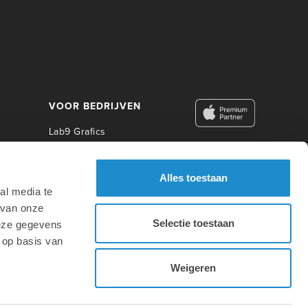
VOOR BEDRIJVEN
Lab9 Grafics
Lab9 Business
Lab9 Construct
Alles toestaan
Lab9 Photo
al media te
Lab9 Academy
 van onze
Selectie toestaan
deze gegevens
VOOR ONDERWIJS
 op basis van
Weigeren