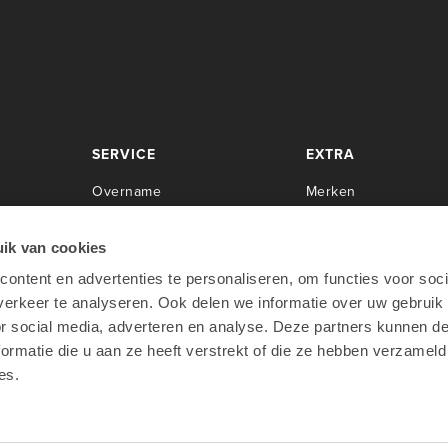
SERVICE
EXTRA
Overname
Merken
Center
Herstellingen
Newsroom
Installaties
Cases
ik van cookies
Servicecontracten
Over Lab9
ontent en advertenties te personaliseren, om functies voor soci
rpen
O
pleidingen
Werken bij Lab9
erkeer te analyseren. Ook delen we informatie over uw gebruik
oo
Apple Financial Services
or social media, adverteren en analyse. Deze partners kunnen 
Teamviewer
ormatie die u aan ze heeft verstrekt of die ze hebben verzameld
es.