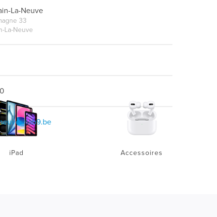
ain-La-Neuve
magne 33
n-La-Neuve
00
-neuve@lab9.be
iPad
Accessoires