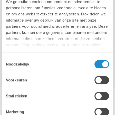
We gebruiken cookies om content en advertenties te
personaliseren, om functies voor social media te bieden
en om ons websiteverkeer te analyseren. Ook delen we
STAY TUNED!
informatie over uw gebruik van onze site met onze
partners voor social media, adverteren en analyse. Deze
>
partners kunnen deze gegevens combineren met andere
informatie die u aan ze heeft verstrekt of die ze hebben
Wij gebruiken je e-mailadres enkel om onze maandelijkse
verzameld op basis van uw gebruik van hun services.
nieuwsbrief te kunnen mailen. We geven dit adres niet door aan
derden, en houden het bij zolang je je niet uitschrijft.
Toestemmingsselectie
Noodzakelijk
Voorkeuren
Statistieken
Hotline & remote support
Marketing