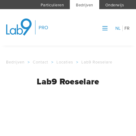
Particulieren
Bedrijven
Onderwijs
NL
FR
Bedrijven
>
Contact
>
Locaties
>
Lab9 Roeselare
Lab9 Roeselare