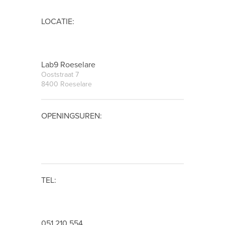
LOCATIE:
Lab9 Roeselare
Ooststraat 7
8400 Roeselare
OPENINGSUREN:
TEL:
051 210 554