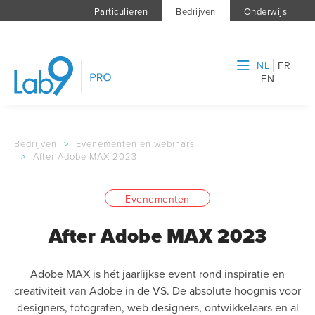
Particulieren
Bedrijven
Onderwijs
NL
FR
EN
Bedrijven
>
Evenementen en webinars
>
After Adobe MAX 2023
Evenementen
After Adobe MAX 2023
Adobe MAX is hét jaarlijkse event rond inspiratie en
creativiteit van Adobe in de VS. De absolute hoogmis voor
designers, fotografen, web designers, ontwikkelaars en al