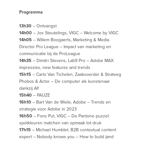
Programma
13h30
– Ontvangst
14h00
– Jos Steutelings, VIGC – Welcome by VIGC
14h05
– Willem Boogaerts, Marketing & Media
Director Pro League – Impact van marketing en
communicatie bij de ProLeague
14h35
– Dimitri Stevens, Lab9 Pro – Adobe MAX
impressies, new features and trends
15h15
– Carlo Van Tichelen, Zaakvoerder & Strateeg
Phobos & Actor – De computer als kunstenaar
dankzij AI!
15h40
– PAUZE
16h10
– Bart Van de Wiele, Adobe – Trends en
strategie voor Adobe in 2023
16h50
– Fons Put, VIGC – De Pantone puzzel:
spotkleuren matchen van opmaak tot druk
17h15
– Michael Humblet, B2B contextual content
expert – Nobody knows you – How to build (and