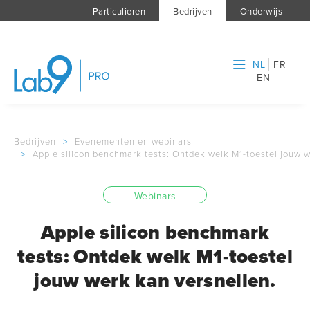
Particulieren
Bedrijven
Onderwijs
NL
FR
EN
Bedrijven
>
Evenementen en webinars
>
Apple silicon benchmark tests: Ontdek welk M1-toestel jouw w
Webinars
Apple silicon benchmark
tests: Ontdek welk M1-toestel
jouw werk kan versnellen.