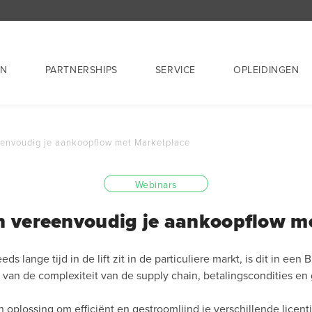
EN
PARTNERSHIPS
SERVICE
OPLEIDINGEN
eenvoudig je aankoopflow met Marketplace
Webinars
en vereenvoudig je aankoopflow m
ds lange tijd in de lift zit in de particuliere markt, is dit in een
 van de complexiteit van de supply chain, betalingscondities e
 oplossing om efficiënt en gestroomlijnd je verschillende licent