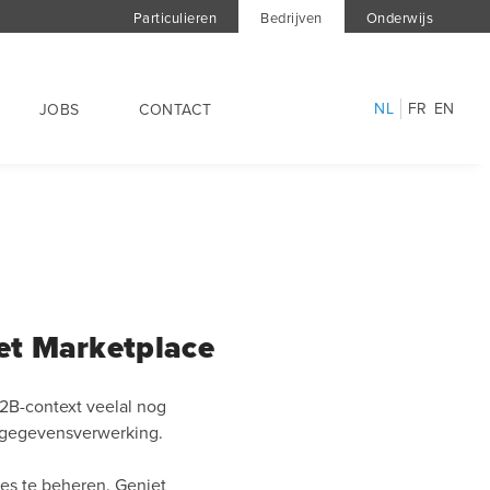
Particulieren
Bedrijven
Onderwijs
NL
FR
EN
JOBS
CONTACT
et Marketplace
 B2B-context veelal nog
n gegevensverwerking.
ies te beheren. Geniet