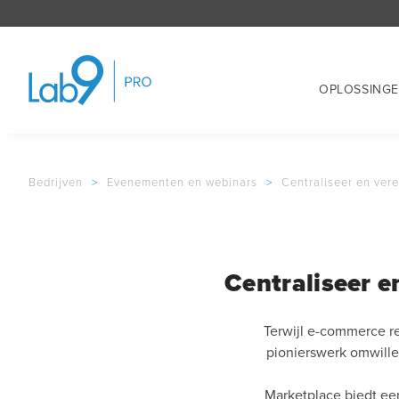
OPLOSSING
Bedrijven
>
Evenementen en webinars
>
Centraliseer en ver
Centraliseer 
Terwijl e-commerce ree
pionierswerk omwille
Marketplace biedt een