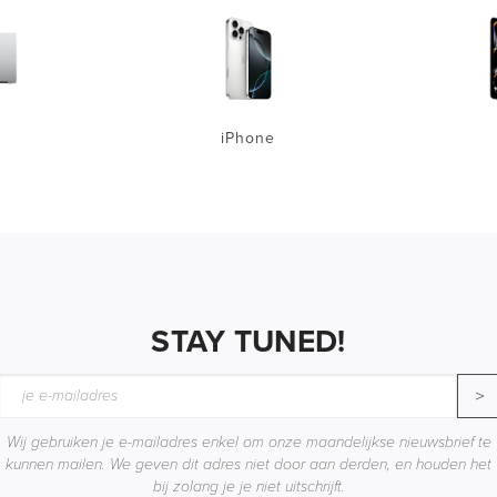
iPhone
STAY TUNED!
>
Wij gebruiken je e-mailadres enkel om onze maandelijkse nieuwsbrief te
kunnen mailen. We geven dit adres niet door aan derden, en houden het
bij zolang je je niet uitschrijft.