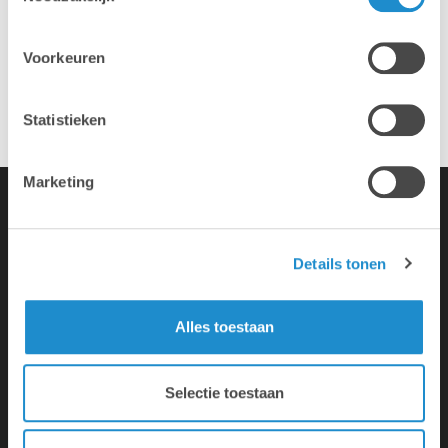
Eigen hersteldienst
Voorkeuren
Overname van je oude toestellen
Statistieken
Marketing
Details tonen
Alles toestaan
Lab9 is de grootste Apple Premium
Partner met 31 winkels in België.
Daarnaast biedt het moederbedrijf
Selectie toestaan
Lab9 Pro een brede waaier aan IT-
en andere diensten aan bedrijven
en onderwijsinstellingen.