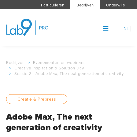
Particulieren
Bedrijven
Onderwijs
NL
Bedrijven
>
Evenementen en webinars
>
Creative Inspiration & Solution Day
>
Sessie 2 - Adobe Max, The next generation of creativity
Creatie & Prepress
Adobe Max, The next
generation of creativity