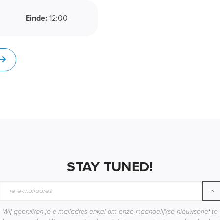
Einde:
12:00
STAY TUNED!
>
Wij gebruiken je e-mailadres enkel om onze maandelijkse nieuwsbrief te