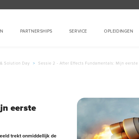
EN
PARTNERSHIPS
SERVICE
OPLEIDINGEN
 & Solution Day
>
Sessie 2 - After Effects Fundamentals: Mijn eerst
jn eerste
eld trekt onmiddellijk de