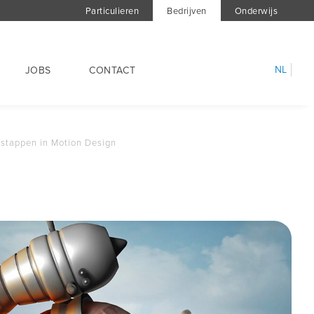
Particulieren
Bedrijven
Onderwijs
NL
JOBS
CONTACT
e stappen in Motion Design