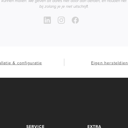
kunnen mailen. We geven dit adres niet door aan derden, en houden het
bij zolang je je niet uitschrijft.
allatie & configuratie
Eigen hersteldien
SERVICE
EXTRA