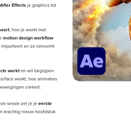
After Effects
je graphics tot
meert
, hoe je werkt met
te
motion design workflow
importeert en ze omvormt
ects werkt
en wil begrijpen
terface werkt, hoe animaties
bewegingen creëert.
e sessie zet je je
eerste
en krachtig nieuw hoofdstuk