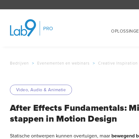
OPLOSSING
Bedrijven
>
Evenementen en webinars
>
Creative Inspiration
Video, Audio & Animatie
After Effects Fundamentals: Mi
stappen in Motion Design
Statische ontwerpen kunnen overtuigen, maar
bewegend be