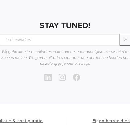
STAY TUNED!
>
Wij gebruiken je e-mailadres enkel om onze maandelijkse nieuwsbrief te
kunnen mailen. We geven dit adres niet door aan derden, en houden het
bij zolang je je niet uitschrijft.
allatie & configuratie
Eigen hersteldien