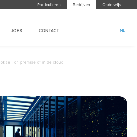
Particulieren
Bedrijven
Onderwijs
NL
JOBS
CONTACT
Lokaal, on premise of in de cloud