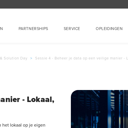
EN
PARTNERSHIPS
SERVICE
OPLEIDINGEN
 & Solution Day
>
Sessie 4 - Beheer je data op een veilige manier - 
anier - Lokaal,
 het lokaal op je eigen