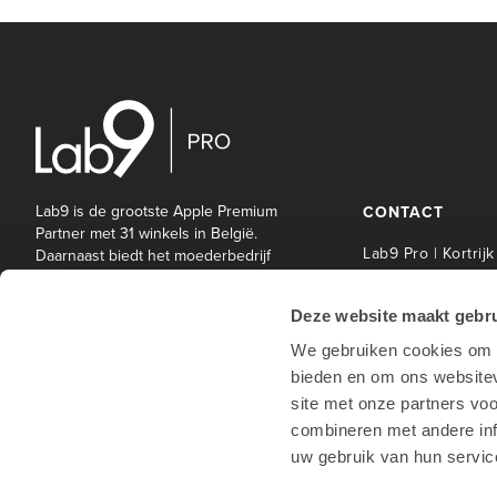
Lab9 is de grootste Apple Premium
CONTACT
Partner met 31 winkels in België.
Lab9 Pro | Kortrijk
Daarnaast biedt het moederbedrijf
Lab9 Pro een brede waaier aan IT-
Lab9 Pro Service 
en andere diensten aan bedrijven
| Kortrijk
Deze website maakt gebru
en onderwijsinstellingen.
Lab9 Pro | Hasselt
We gebruiken cookies om c
Lab9 Pro | Antwe
bieden en om ons websitev
Lab9 Pro | Waterl
site met onze partners vo
Lab9 winkels
combineren met andere inf
uw gebruik van hun servic
Hotline