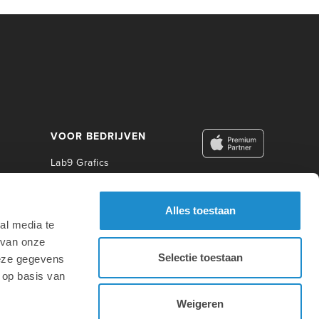
VOOR BEDRIJVEN
Lab9 Grafics
Lab9 Business
Lab9 Construct
Alles toestaan
Lab9 Photo
al media te
Lab9 Academy
 van onze
Selectie toestaan
deze gegevens
VOOR ONDERWIJS
 op basis van
Weigeren