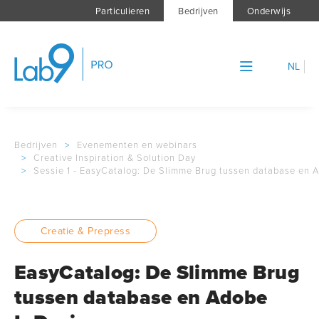
Particulieren
Bedrijven
Onderwijs
NL
Bedrijven
>
Evenementen en webinars
>
Creative Inspiration & Solution Day
>
Sessie 1 - EasyCatalog: De Slimme Brug tussen database en 
Creatie & Prepress
EasyCatalog: De Slimme Brug
tussen database en Adobe