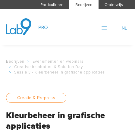
Particulieren
Bedrijven
Onderwijs
NL
Bedrijven
>
Evenementen en webinars
>
Creative Inspiration & Solution Day
>
Sessie 3 - Kleurbeheer in grafische applicaties
Creatie & Prepress
Kleurbeheer in grafische
applicaties