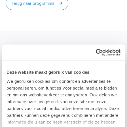
Terug naar programma
STAY TUNED!
>
Deze website maakt gebruik van cookies
We gebruiken cookies om content en advertenties te
Wij gebruiken je e-mailadres enkel om onze maandelijkse
personaliseren, om functies voor social media te bieden
nieuwsbrief te kunnen mailen. We geven dit adres niet door aan
en om ons websiteverkeer te analyseren. Ook delen we
derden, en houden het bij zolang je je niet uitschrijft.
informatie over uw gebruik van onze site met onze
partners voor social media, adverteren en analyse. Deze
partners kunnen deze gegevens combineren met andere
informatie die u aan ze heeft verstrekt of die ze hebben