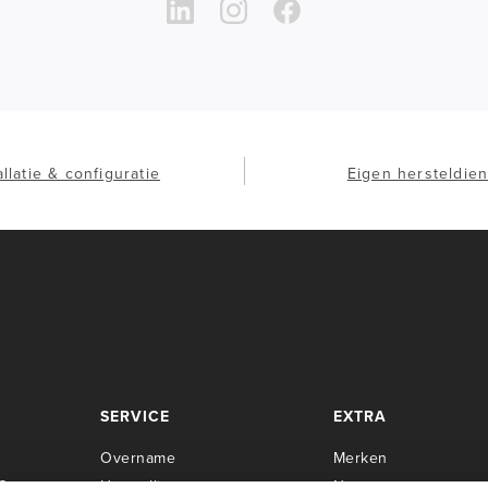
allatie & configuratie
Eigen hersteldien
SERVICE
EXTRA
Overname
Merken
Center
Herstellingen
Newsroom