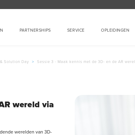
EN
PARTNERSHIPS
SERVICE
OPLEIDINGEN
 & Solution Day
>
Sessie 3 - Maak kennis met de 3D- en de AR were
AR wereld via
ndende werelden van 3D-