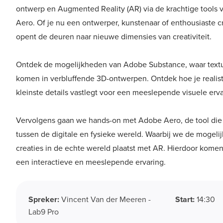
ontwerp en Augmented Reality (AR) via de krachtige tools
Aero. Of je nu een ontwerper, kunstenaar of enthousiaste c
opent de deuren naar nieuwe dimensies van creativiteit.
Ontdek de mogelijkheden van Adobe Substance, waar textuu
komen in verbluffende 3D-ontwerpen. Ontdek hoe je realist
kleinste details vastlegt voor een meeslepende visuele erva
Vervolgens gaan we hands-on met Adobe Aero, de tool die
tussen de digitale en fysieke wereld. Waarbij we de mogel
creaties in de echte wereld plaatst met AR. Hierdoor komen
een interactieve en meeslepende ervaring.
Spreker:
Vincent Van der Meeren -
Start:
14:30
Lab9 Pro