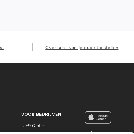
st
Overname van je oude toestellen
VOOR BEDRIJVEN
Lab9 Grafics
Lab9 Business