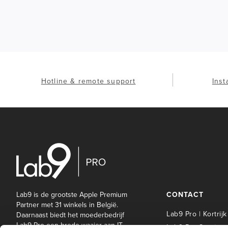
Hotline & remote support
Inst
Lab9 is de grootste Apple Premium
CONTACT
Partner met 31 winkels in België.
Lab9 Pro | Kortrijk
Daarnaast biedt het moederbedrijf
Lab9 Pro een brede waaier aan IT-
Lab9 Pro Service 