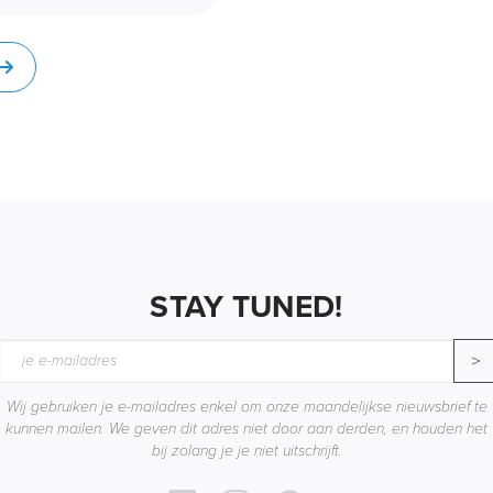
STAY TUNED!
>
Wij gebruiken je e-mailadres enkel om onze maandelijkse nieuwsbrief te
kunnen mailen. We geven dit adres niet door aan derden, en houden het
bij zolang je je niet uitschrijft.