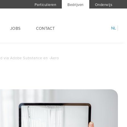
Particulieren
Bedrijven
Onderwijs
NL
JOBS
CONTACT
ld via Adobe Substance en -Aero