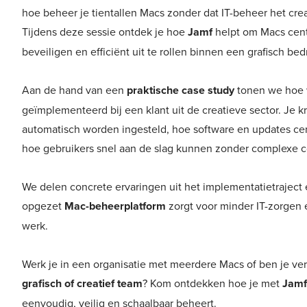
hoe beheer je tientallen Macs zonder dat IT-beheer het crea
Tijdens deze sessie ontdek je hoe
Jamf
helpt om Macs cent
beveiligen en efficiënt uit te rollen binnen een grafisch bedri
Aan de hand van een
praktische case study
tonen we hoe
geïmplementeerd bij een klant uit de creatieve sector. Je kr
automatisch worden ingesteld, hoe software en updates ce
hoe gebruikers snel aan de slag kunnen zonder complexe co
We delen concrete ervaringen uit het implementatietrajec
opgezet
Mac-beheerplatform
zorgt voor minder IT-zorgen 
werk.
Werk je in een organisatie met meerdere Macs of ben je ver
grafisch of creatief team
? Kom ontdekken hoe je met
Jamf
eenvoudig, veilig en schaalbaar beheert.