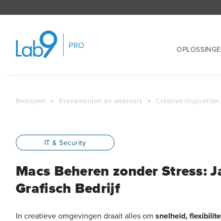
OPLOSSING
Bedrijven
>
Evenementen en webinars
>
Creative Inspiration
IT & Security
Macs Beheren zonder Stress: J
Grafisch Bedrijf
In creatieve omgevingen draait alles om
snelheid, flexibili