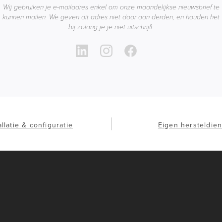
Wij gebruiken je e-mailadres enkel om onze maandelijkse nieuwsbrief te
kunnen mailen. We geven dit adres niet door aan derden, en houden het
bij zolang je je niet uitschrijft.
allatie & configuratie
Eigen hersteldien