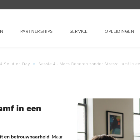
EN
PARTNERSHIPS
SERVICE
OPLEIDINGEN
 & Solution Day
>
Sessie 4 - Macs Beheren zonder Stress: Jamf in ee
amf in een
teit en betrouwbaarheid
. Maar