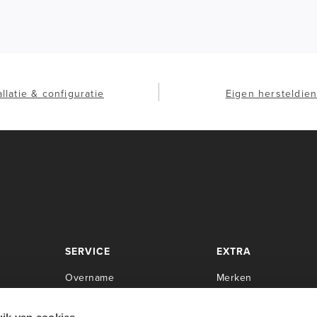
allatie & configuratie
Eigen hersteldien
SERVICE
EXTRA
Overname
Merken
Center
Herstellingen
Newsroom
Installaties
Cases