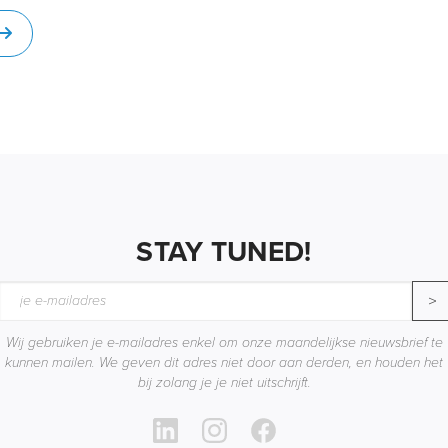
STAY TUNED!
>
Wij gebruiken je e-mailadres enkel om onze maandelijkse nieuwsbrief te
kunnen mailen. We geven dit adres niet door aan derden, en houden het
bij zolang je je niet uitschrijft.