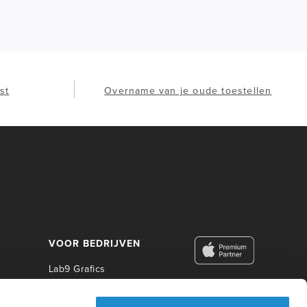
st
Overname van je oude toestellen
VOOR BEDRIJVEN
Lab9 Grafics
Lab9 Business
Lab9 Construct