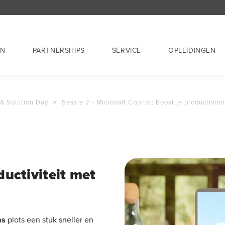
EN
PARTNERSHIPS
SERVICE
OPLEIDINGEN
 & Solution Day
>
Sessie 2 - Microsoft Copilot: Boost je productivitei
ductiviteit met
ms
plots een stuk sneller en