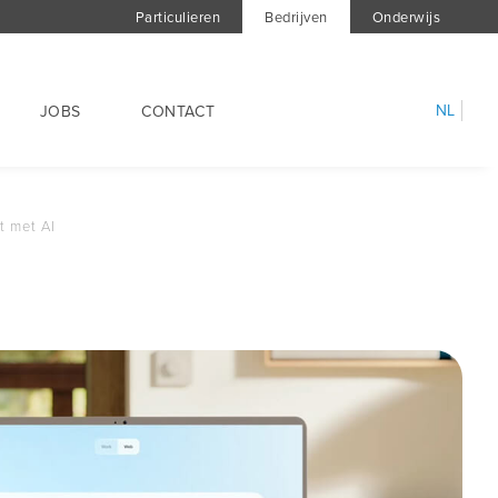
Particulieren
Bedrijven
Onderwijs
NL
JOBS
CONTACT
t met AI