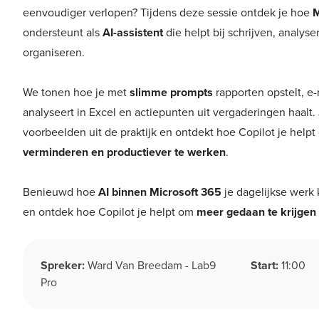
eenvoudiger verlopen? Tijdens deze sessie ontdek je hoe
M
ondersteunt als
AI-assistent
die helpt bij schrijven, analys
organiseren.
We tonen hoe je met
slimme prompts
rapporten opstelt, e
analyseert in Excel en actiepunten uit vergaderingen haalt. 
voorbeelden uit de praktijk en ontdekt hoe Copilot je help
verminderen en productiever te werken
.
Benieuwd hoe
AI binnen Microsoft 365
je dagelijkse werk 
en ontdek hoe Copilot je helpt om
meer gedaan te krijgen 
Spreker:
Ward Van Breedam - Lab9
Start:
11:00
Pro