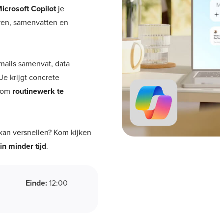
icrosoft Copilot
je
eren, samenvatten en
-mails samenvat, data
Je krijgt concrete
t om
routinewerk te
kan versnellen? Kom kijken
in minder tijd
.
Einde:
12:00