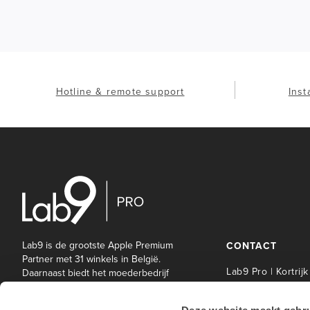
Hotline & remote support
Inst
Lab9 is de grootste Apple Premium
CONTACT
Partner met 31 winkels in België.
Lab9 Pro | Kortrijk
Daarnaast biedt het moederbedrijf
Lab9 Pro een brede waaier aan IT-
Lab9 Pro Service 
en andere diensten aan bedrijven
| Kortrijk