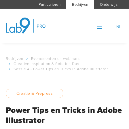
Particulieren
Bedrijven
Onderwijs
NL
Bedrijven
>
Evenementen en webinars
>
Creative Inspiration & Solution Day
>
Sessie 4 - Power Tips en Tricks in Adobe Illustrator
Creatie & Prepress
Power Tips en Tricks in Adobe
Illustrator