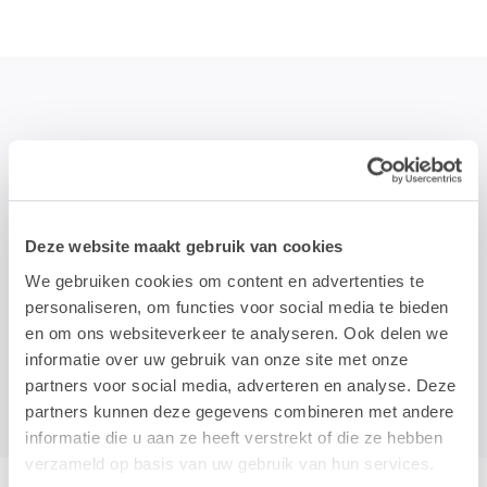
STAY TUNED!
>
Deze website maakt gebruik van cookies
Wij gebruiken je e-mailadres enkel om onze maandelijkse
We gebruiken cookies om content en advertenties te
nieuwsbrief te kunnen mailen. We geven dit adres niet door aan
derden, en houden het bij zolang je je niet uitschrijft.
personaliseren, om functies voor social media te bieden
en om ons websiteverkeer te analyseren. Ook delen we
informatie over uw gebruik van onze site met onze
partners voor social media, adverteren en analyse. Deze
partners kunnen deze gegevens combineren met andere
informatie die u aan ze heeft verstrekt of die ze hebben
verzameld op basis van uw gebruik van hun services.