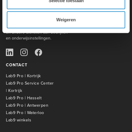
Selectie toestaan
Lab9 is de grootste Apple Premium
Partner met 31 winkels in België.
Weigeren
Daarnaast biedt het moederbedrijf
Lab9 Pro een brede waaier aan IT-
en andere diensten aan bedrijven
en onderwijsinstellingen.
CONTACT
Lab9 Pro | Kortrijk
Lab9 Pro Service Center
| Kortrijk
Lab9 Pro | Hasselt
Lab9 Pro | Antwerpen
Lab9 Pro | Waterloo
Lab9 winkels