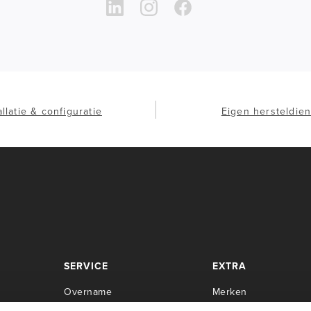
allatie & configuratie
Eigen hersteldien
SERVICE
EXTRA
Overname
Merken
Center
Herstellingen
Newsroom