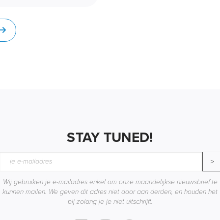
STAY TUNED!
>
Wij gebruiken je e-mailadres enkel om onze maandelijkse nieuwsbrief te
kunnen mailen. We geven dit adres niet door aan derden, en houden het
bij zolang je je niet uitschrijft.