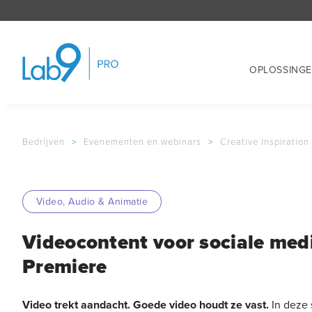
OPLOSSING
Bedrijven
>
Evenementen en webinars
>
Creative Inspiration
Video, Audio & Animatie
Videocontent voor sociale me
Premiere
Video trekt aandacht. Goede video houdt ze vast.
In deze 