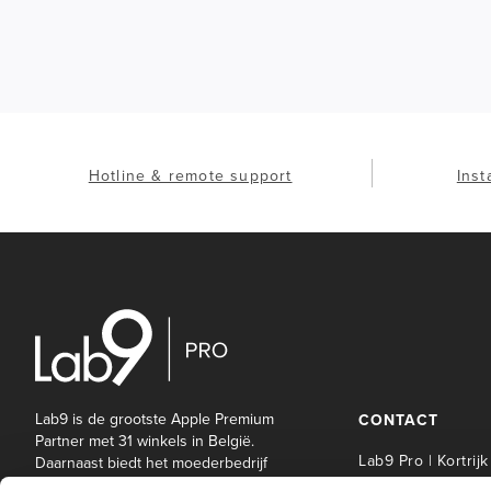
Hotline & remote support
Inst
Lab9 is de grootste Apple Premium
CONTACT
Partner met 31 winkels in België.
Lab9 Pro | Kortrijk
Daarnaast biedt het moederbedrijf
Lab9 Pro een brede waaier aan IT-
Lab9 Pro Service 