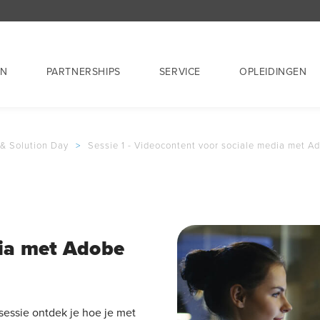
EN
PARTNERSHIPS
SERVICE
OPLEIDINGEN
 & Solution Day
>
Sessie 1 - Videocontent voor sociale media met A
dia met Adobe
sessie ontdek je hoe je met