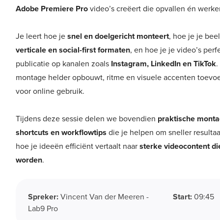
Adobe Premiere Pro
video’s creëert die opvallen én werke
Je leert hoe je
snel en doelgericht monteert
, hoe je je bee
verticale en social-first formaten
, en hoe je je video’s per
publicatie op kanalen zoals
Instagram, LinkedIn en TikTok
.
montage helder opbouwt, ritme en visuele accenten toevoeg
voor online gebruik.
Tijdens deze sessie delen we bovendien
praktische monta
shortcuts en workflowtips
die je helpen om sneller resulta
hoe je ideeën efficiënt vertaalt naar
sterke videocontent d
worden
.
Spreker:
Vincent Van der Meeren -
Start:
09:45
Lab9 Pro