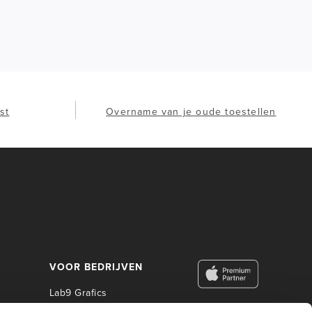
st
Overname van je oude toestellen
VOOR BEDRIJVEN
Lab9 Grafics
Lab9 Business