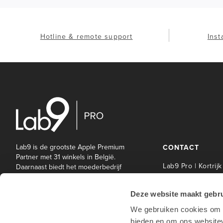
Hotline & remote support
Inst
Lab9 is de grootste Apple Premium
CONTACT
Partner met 31 winkels in België.
Lab9 Pro | Kortrijk
Daarnaast biedt het moederbedrijf
Lab9 Pro een brede waaier aan IT-
Lab9 Pro Service 
en andere diensten aan bedrijven
| Kortrijk
Deze website maakt gebru
en onderwijsinstellingen.
Lab9 Pro | Hasselt
We gebruiken cookies om c
Lab9 Pro | Antwe
bieden en om ons websitev