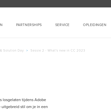
EN
PARTNERSHIPS
SERVICE
OPLEIDINGEN
 & Solution Day
>
Sessie 2 - What's new in CC 2023
s losgelaten tijdens Adobe
uitgebreid stil om je in een