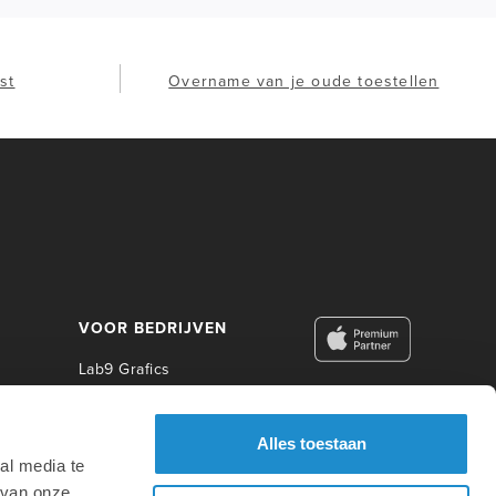
st
Overname van je oude toestellen
VOOR BEDRIJVEN
Lab9 Grafics
Lab9 Business
Lab9 Construct
Alles toestaan
Lab9 Photo
al media te
Lab9 Academy
 van onze