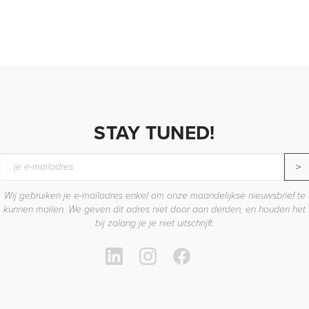
STAY TUNED!
>
Wij gebruiken je e-mailadres enkel om onze maandelijkse nieuwsbrief te
kunnen mailen. We geven dit adres niet door aan derden, en houden het
bij zolang je je niet uitschrijft.