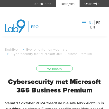
Particulieren
Bedrijven
Onderwijs
NL
FR
EN
Bedrijven
>
Evenementen en webinars
>
Cybersecurity met Microsoft 365 Business Premium
Webinars
Cybersecurity met Microsoft
365 Business Premium
Vanaf 17 oktober 2024 treedt de nieuwe NIS2-richtlijn in
werking,
de nieuwe Europese richtlijn voor 'Network and