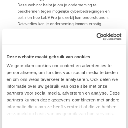
Deze webinar helpt je om je onderneming te
beschermen tegen mogelijke cyberbedreigingen en
laat zien hoe Lab9 Pro je daarbij kan ondersteunen.
Dataverlies kan je onderneming immers ernstig
schaden.
Schrijf je nu gratis in en bereid je onderneming voor
op een cyberveilige omgeving voor je
medewerkers, toeleveranciers en klanten.
Deze website maakt gebruik van cookies
We gebruiken cookies om content en advertenties te
personaliseren, om functies voor social media te bieden
en om ons websiteverkeer te analyseren. Ook delen we
informatie over uw gebruik van onze site met onze
partners voor social media, adverteren en analyse. Deze
partners kunnen deze gegevens combineren met andere
informatie die u aan ze heeft verstrekt of die ze hebben
verzameld op basis van uw gebruik van hun services.