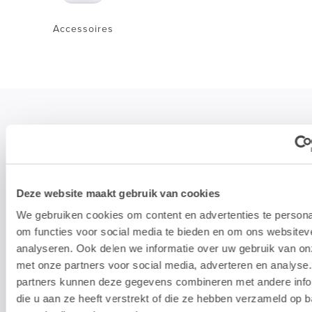
Accessoires
STAY TUNED!
>
Deze website maakt gebruik van cookies
We gebruiken cookies om content en advertenties te persona
Wij gebruiken je e-mailadres enkel om onze maandelijkse
om functies voor social media te bieden en om ons websitev
nieuwsbrief te kunnen mailen. We geven dit adres niet door aan
derden, en houden het bij zolang je je niet uitschrijft.
analyseren. Ook delen we informatie over uw gebruik van on
met onze partners voor social media, adverteren en analyse
partners kunnen deze gegevens combineren met andere info
die u aan ze heeft verstrekt of die ze hebben verzameld op 