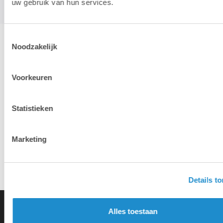
uw gebruik van hun services.
Toestemmingsselectie
Noodzakelijk
Hotline & remote support
Voorkeuren
Installatie & configuratie
Statistieken
Eigen hersteldienst
Marketing
Overname van je oude toestellen
Details t
Alles toestaan