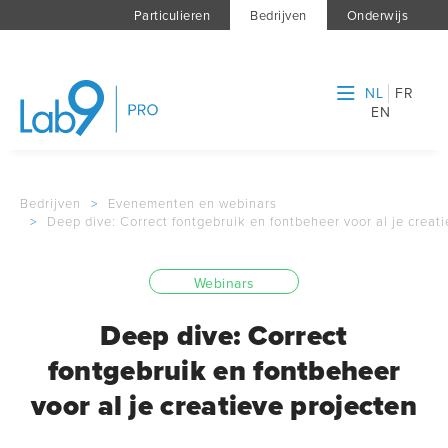
Particulieren
Bedrijven
Onderwijs
NL
FR
EN
Bedrijven
>
Evenementen en webinars
>
Deep dive: Correct fontgebruik en fontbeheer voor al je creat
Webinars
Deep dive: Correct
fontgebruik en fontbeheer
voor al je creatieve projecten