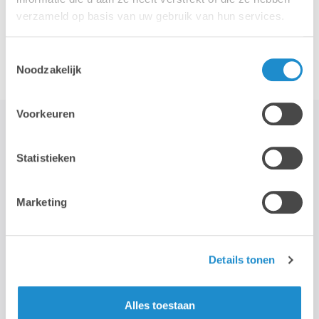
verzameld op basis van uw gebruik van hun services.
Accessoires
Toestemmingsselectie
Noodzakelijk
Voorkeuren
Statistieken
STAY TUNED!
Marketing
>
Wij gebruiken je e-mailadres enkel om onze maandelijkse
nieuwsbrief te kunnen mailen. We geven dit adres niet door aan
Details tonen
derden, en houden het bij zolang je je niet uitschrijft.
Alles toestaan