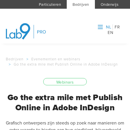
Particulieren
Bedrijven
Onderwijs
NL
FR
EN
Bedrijven
>
Evenementen en webinars
>
Go the extra mile met Publish Online in Adobe InDesign
Webinars
Go the extra mile met Publish
Online in Adobe InDesign
Grafisch ontwerpers zijn steeds op zoek naar manieren om
extra waarde te bieden aan hun eindklant, bijvoorbeeld