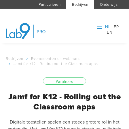
Particulieren
Bedrijven
Onderwijs
NL
FR
EN
Bedrijven
>
Evenementen en webinars
>
Jamf for K12 - Rolling out the Classroom apps
Webinars
Jamf for K12 - Rolling out the
Classroom apps
Digitale toestellen spelen een steeds grotere rol in het
onderwijs. Met Jamf for K12 breng je structuur, veiligheid