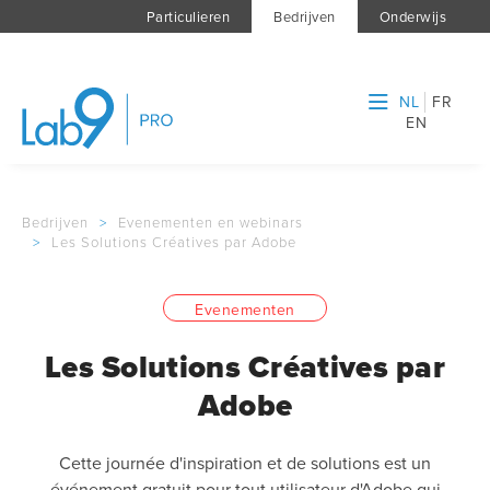
Particulieren
Bedrijven
Onderwijs
NL
FR
EN
Bedrijven
>
Evenementen en webinars
>
Les Solutions Créatives par Adobe
Evenementen
Les Solutions Créatives par
Adobe
Cette journée d'inspiration et de solutions est un
événement gratuit pour tout utilisateur d'Adobe qui