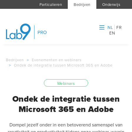
Particulieren
Bedrijven
Onderwijs
NL
FR
EN
Bedrijven
>
Evenementen en webinars
>
Ondek de integratie tussen Microsoft 365 en Adobe
Webinars
Ondek de integratie tussen
Microsoft 365 en Adobe
Dompel jezelf onder in een betoverend samenspel van
creativiteit en productiviteit tijdens onze webinar, waarin