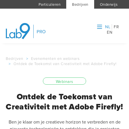
Particulieren
Bedrijven
Onderwijs
NL
FR
EN
Bedrijven
>
Evenementen en webinars
>
Ontdek de Toekomst van Creativiteit met Adobe Firefly!
Webinars
Ontdek de Toekomst van
Creativiteit met Adobe Firefly!
Ben je klaar om je creatieve horizon te verbreden en de
nieuwste technologieën te ontdekken die je projecten