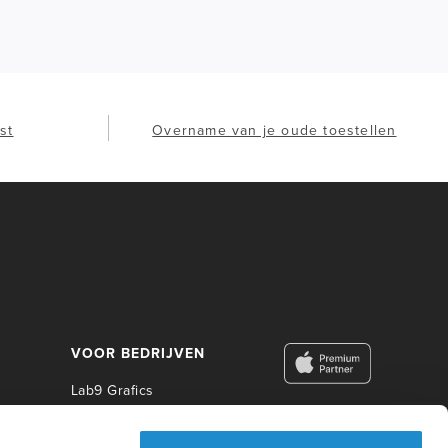
st
Overname van je oude toestellen
VOOR BEDRIJVEN
Lab9 Grafics
Lab9 Business
Lab9 Construct