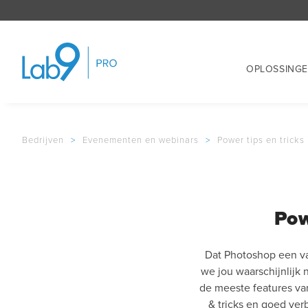
OPLOSSING
Bedrijven
>
Evenementen en webinars
>
Power tips en trick
Pow
Dat Photoshop een va
we jou waarschijnlijk 
de meeste features va
& tricks en goed ver