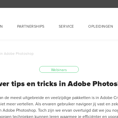
EN
PARTNERSHIPS
SERVICE
OPLEIDINGEN
s in Adobe Photoshop
Webinars
er tips en tricks in Adobe Photo
n de meest uitgebreide en veelzijdige pakketten is in Adobe C
niet meer vertellen. Als ervaren gebruiker navigeer jij vast en z
n Adobe Photoshop. Toch zijn we ervan overtuigd dat we jou nog
borgen technieken kunnen leren waarmee je efficiënter en voora