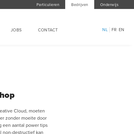
Particulieren
Bedrijven
Onderwijs
NL
FR
EN
JOBS
CONTACT
shop
reative Cloud, moeten
eker zonder moeite door
 een aantal power tips
l non-destructief kan