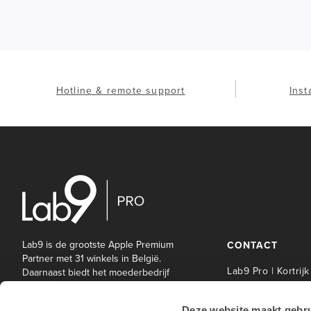
Hotline & remote support
Inst
Lab9 is de grootste Apple Premium
CONTACT
Partner met 31 winkels in België.
Lab9 Pro | Kortrijk
Daarnaast biedt het moederbedrijf
Lab9 Pro een brede waaier aan IT-
Lab9 Pro Service 
en andere diensten aan bedrijven
| Kortrijk
Deze website maakt gebru