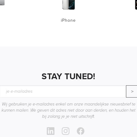
iPhone
STAY TUNED!
>
Wij gebruiken je e-mailadres enkel om onze maandelijkse nieuwsbrief te
kunnen mailen. We geven dit adres niet door aan derden, en houden het
bij zolang je je niet uitschrijft.