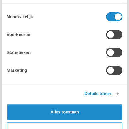
Toestemmingsselectie
Noodzakelijk
Voorkeuren
STAY TUNED!
Statistieken
>
Marketing
Wij gebruiken je e-mailadres enkel om onze maandelijkse
nieuwsbrief te kunnen mailen. We geven dit adres niet door aan
derden, en houden het bij zolang je je niet uitschrijft.
Details tonen
Alles toestaan