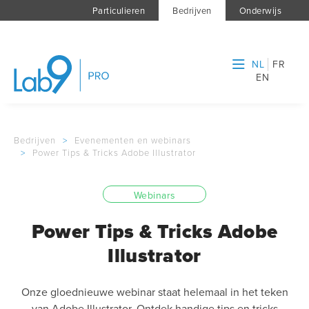
Particulieren
Bedrijven
Onderwijs
NL
FR
EN
Bedrijven
>
Evenementen en webinars
>
Power Tips & Tricks Adobe Illustrator
Webinars
Power Tips & Tricks Adobe
Illustrator
Onze gloednieuwe webinar staat helemaal in het teken
van Adobe Illustrator. Ontdek handige tips en tricks