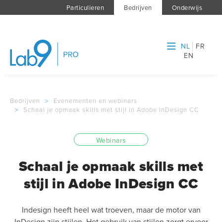
Particulieren
Bedrijven
Onderwijs
NL
FR
EN
Bedrijven
>
Evenementen en webinars
>
Schaal je opmaak skills met stijl in Adobe InDesign CC
Webinars
Schaal je opmaak skills met
stijl in Adobe InDesign CC
Indesign heeft heel wat troeven, maar de motor van
InDesign zijn stijlen. Het gebruik van stijlen zorgt ervoor