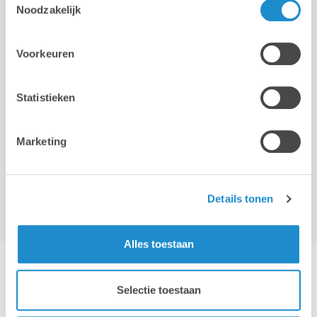
Noodzakelijk
STAY TUNED!
Voorkeuren
>
Statistieken
Wij gebruiken je e-mailadres enkel om onze maandelijkse
nieuwsbrief te kunnen mailen. We geven dit adres niet door aan
derden, en houden het bij zolang je je niet uitschrijft.
Marketing
Details tonen
Alles toestaan
Hotline & remote support
Selectie toestaan