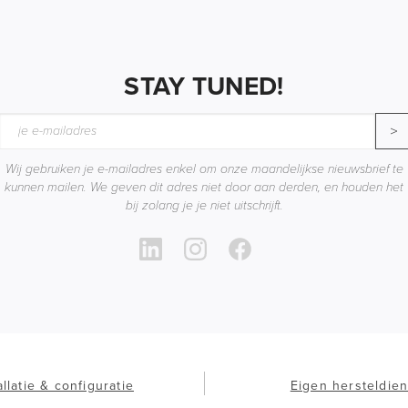
STAY TUNED!
>
Wij gebruiken je e-mailadres enkel om onze maandelijkse nieuwsbrief te
kunnen mailen. We geven dit adres niet door aan derden, en houden het
bij zolang je je niet uitschrijft.
allatie & configuratie
Eigen hersteldien