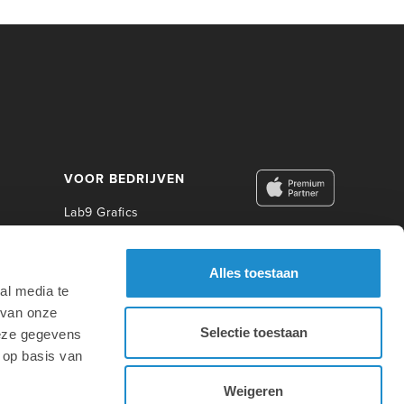
VOOR BEDRIJVEN
Lab9 Grafics
Lab9 Business
Lab9 Construct
Alles toestaan
Lab9 Photo
al media te
Lab9 Academy
 van onze
Selectie toestaan
deze gegevens
VOOR ONDERWIJS
 op basis van
Weigeren