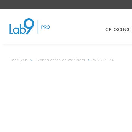
OPLOSSING
Bedrijven
>
Evenementen en webinars
>
WDD 2024