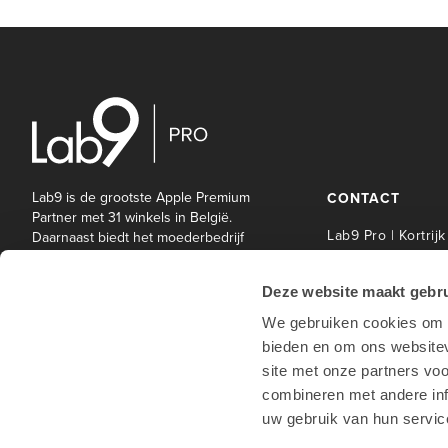
Lab9 is de grootste Apple Premium
CONTACT
Partner met 31 winkels in België.
Lab9 Pro | Kortrijk
Daarnaast biedt het moederbedrijf
Lab9 Pro een brede waaier aan IT-
Lab9 Pro Service 
en andere diensten aan bedrijven
| Kortrijk
Deze website maakt gebru
en onderwijsinstellingen.
Lab9 Pro | Hasselt
We gebruiken cookies om c
Lab9 Pro | Antwe
bieden en om ons websitev
Lab9 Pro | Waterl
site met onze partners vo
Lab9 winkels
combineren met andere inf
uw gebruik van hun servic
Hotline