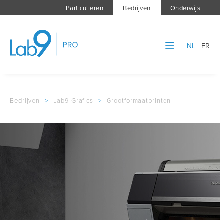
Particulieren
Bedrijven
Onderwijs
NL
FR
Bedrijven
>
Lab9 Grafics
>
Grootformaatprinten