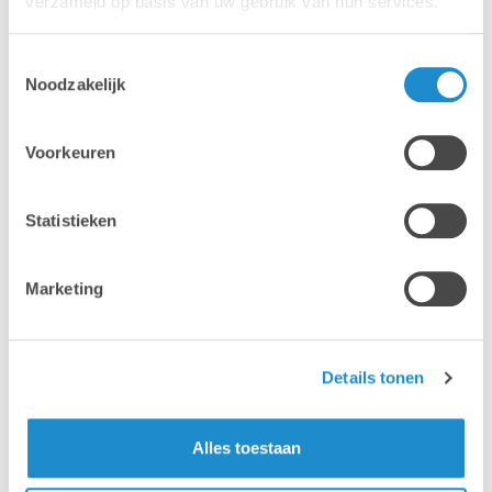
verzameld op basis van uw gebruik van hun services.
inkten & papier kan aankopen
voor je grootformaat- of
Toestemmingsselectie
kantoorprinter?
Noodzakelijk
Van fotograaf tot drukker… Van creatieve
Voorkeuren
mind tot posterprinter… Van office tot
reclamebureau… Wat jouw core business
ook is, wij hebben we de inkten, toners en
Statistieken
diverse media die daarbij aansluiten! Vindt
u niet onmiddellijk wat u zoekt? Neem
Marketing
contact op met ons team van
productspecialisten dat klaar staat om u
verder te begeleiden.
Details tonen
Bezoek de webshop van Lab9 Supplies >
Alles toestaan