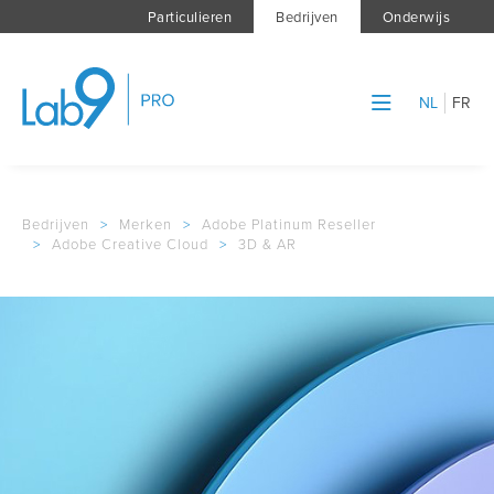
Particulieren
Bedrijven
Onderwijs
NL
FR
Bedrijven
>
Merken
>
Adobe Platinum Reseller
>
Adobe Creative Cloud
>
3D & AR