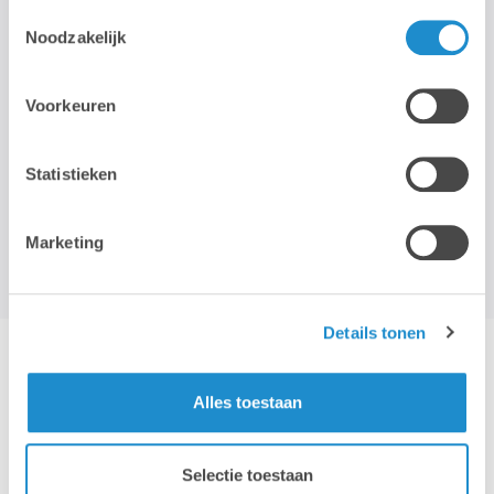
Lab9 Pro Antwerpen [ Deurne ]
Toestemmingsselectie
Noodzakelijk
Donderdag 5 November 2026
9u00 - 16u30
Voorkeuren
Statistieken
Bekijk de volledige opleidingskalender >
Marketing
Details tonen
Alles toestaan
Selectie toestaan