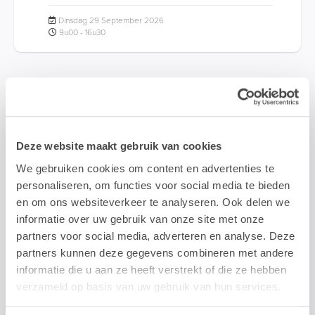
Dinsdag 29 September 2026
9u00 - 16u30
Web & Mobile
Deze website maakt gebruik van cookies
We gebruiken cookies om content en advertenties te
personaliseren, om functies voor social media te bieden
NL
en om ons websiteverkeer te analyseren. Ook delen we
Figma UX-Design: Van Design-Idee naar
informatie over uw gebruik van onze site met onze
Interactief Prototype
partners voor social media, adverteren en analyse. Deze
Figma is dé applicatie voor User Experience (UX) en User
partners kunnen deze gegevens combineren met andere
Interface (UI) design, waarmee je interactieve prototypes
creëert die eenvoudig te...
informatie die u aan ze heeft verstrekt of die ze hebben
verzameld op basis van uw gebruik van hun services.