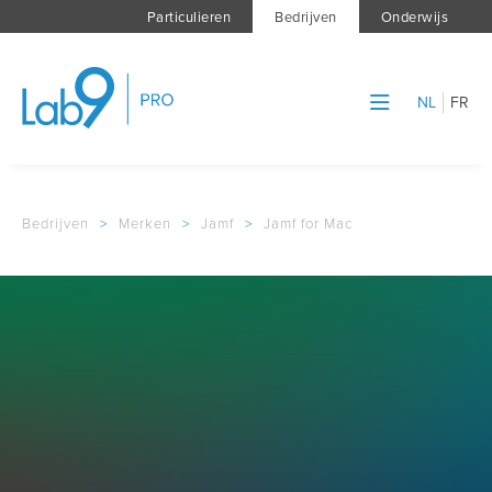
Particulieren
Bedrijven
Onderwijs
NL
FR
Bedrijven
>
Merken
>
Jamf
>
Jamf for Mac