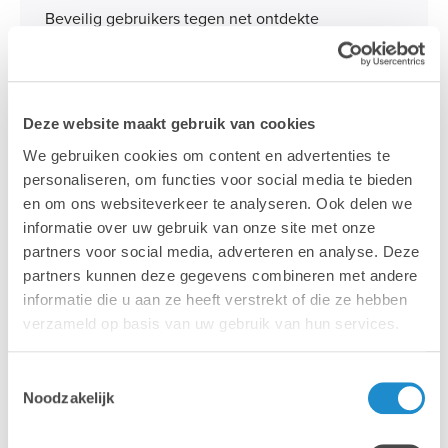
Beveilig gebruikers tegen net ontdekte
kwetsbaarheden in het besturingssysteem en lever
de nieuwste Apple-functies met ondersteuning
voor het besturingssysteem op dezelfde dag.
Deze website maakt gebruik van cookies
We gebruiken cookies om content en advertenties te
personaliseren, om functies voor social media te bieden
en om ons websiteverkeer te analyseren. Ook delen we
informatie over uw gebruik van onze site met onze
partners voor social media, adverteren en analyse. Deze
App-rapporten
partners kunnen deze gegevens combineren met andere
informatie die u aan ze heeft verstrekt of die ze hebben
Krijg volledig inzicht in de aanwezige software en
verzameld op basis van uw gebruik van hun services.
stel moeiteloos rapporten met app-namen en -
versies op om compliance in je omgeving aan te
Toestemmingsselectie
Noodzakelijk
tonen.