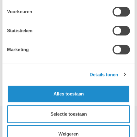
Voorkeuren
iPhone
iPad
Statistieken
Marketing
Details tonen
Accessoires
Alles toestaan
Selectie toestaan
STAY TUNED!
Weigeren