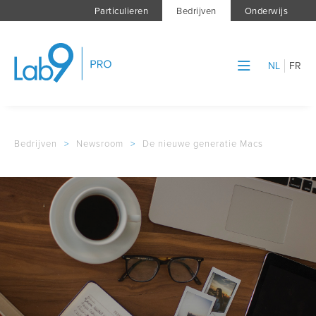
Particulieren
Bedrijven
Onderwijs
NL
FR
Bedrijven
>
Newsroom
>
De nieuwe generatie Macs