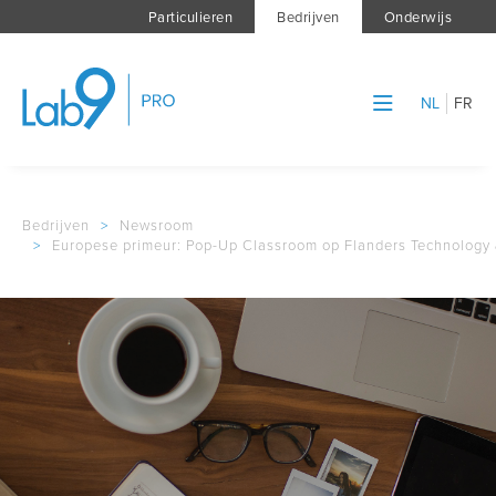
Particulieren
Bedrijven
Onderwijs
NL
FR
Bedrijven
>
Newsroom
>
Europese primeur: Pop-Up Classroom op Flanders Technology &