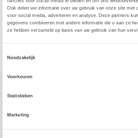
functies voor social media te bieden en om ons websiteverke
Ook delen we informatie over uw gebruik van onze site met 
voor social media, adverteren en analyse. Deze partners ku
gegevens combineren met andere informatie die u aan ze heef
ze hebben verzameld op basis van uw gebruik van hun servi
Accessoires
Toestemmingsselectie
Noodzakelijk
Voorkeuren
Statistieken
STAY TUNED!
Marketing
>
Wij gebruiken je e-mailadres enkel om onze maandelijkse
nieuwsbrief te kunnen mailen. We geven dit adres niet door aan