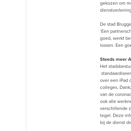
gekozen om met
dienstverlenin
De stad Brugge 
‘Een partnersc
goed, werkt be
lossen. Een go
Steeds meer Ap
Het stadsbestuu
standaardiseer
over een iPad 
colleges. Dankz
van de coronac
ook alle werkn
verschillende 
tegel. Deze in
bij de dienst 