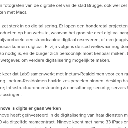
 fotografen van de digitale cel van de stad Brugge, ook wel cel 
ken met Macs.
zet sterk in op digitalisering. Er lopen een honderdtal projecten
roducten op hun website, waarvan het grootste deel digitaal a
 bijvoorbeeld een strandcabine digitaal reserveren, of een jeugd
 musea kunnen digitaal. Er zijn volgens de stad weliswaar nog d
ap nodig is, en de burger zich persoonlijk moet kenbaar maken. D
wetgever, om verdere digitalisering mogelijk te maken.
te keer dat Lab9 samenwerkt met Inetum-Realdolmen voor een r
g. Inetum-Realdolmen haalde zes percelen binnen: desktop ha
e; infrastructuurondersteuning & consultancy; security; servers 
plossingen.
nove is digitaler gaan werken
nove heeft geïnvesteerd in de digitalisering van haar diensten 
9 via ditzelfde raamcontract. Ninove kocht met name 33 iPads o