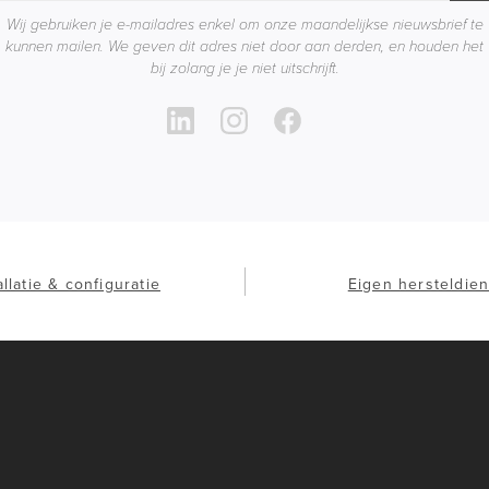
Wij gebruiken je e-mailadres enkel om onze maandelijkse nieuwsbrief te
kunnen mailen. We geven dit adres niet door aan derden, en houden het
bij zolang je je niet uitschrijft.
allatie & configuratie
Eigen hersteldien