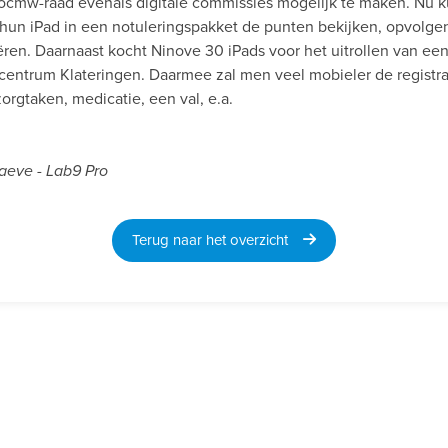
cmw-raad evenals digitale commissies mogelijk te maken. Nu k
 hun iPad in een notuleringspakket de punten bekijken, opvolge
en. Daarnaast kocht Ninove 30 iPads voor het uitrollen van een
entrum Klateringen. Daarmee zal men veel mobieler de registr
orgtaken, medicatie, een val, e.a.
aeve - Lab9 Pro
Terug naar het overzicht