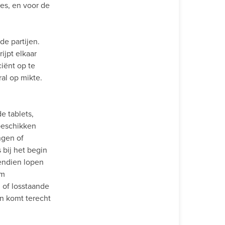
es, en voor de
de partijen.
ijpt elkaar
iënt op te
al op mikte.
e tablets,
beschikken
ngen of
 bij het begin
vendien lopen
om
 of losstaande
en komt terecht