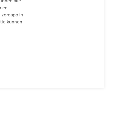
unnen alle
n en
 zorgapp in
atie kunnen