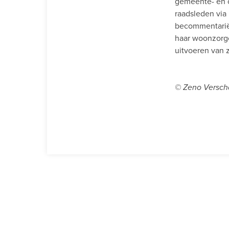
gemeente- en o
raadsleden via
becommentariër
haar woonzorgc
uitvoeren van z
© Zeno Versch