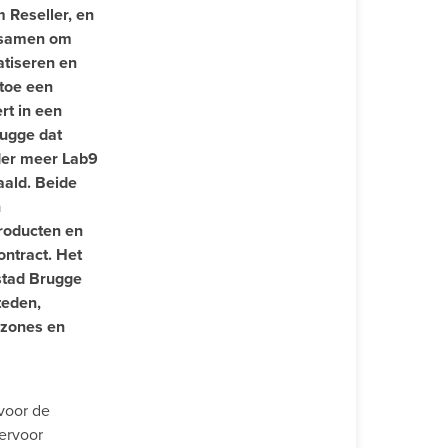
 Reseller, en
 samen om
atiseren en
rtoe een
rt in een
rugge dat
der meer Lab9
aald. Beide
n
roducten en
ontract. Het
stad Brugge
teden,
ezones en
voor de
ervoor