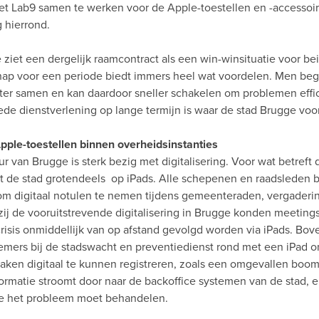
 Lab9 samen te werken voor de Apple-toestellen en -accessoir
g hierrond.
ziet een dergelijk raamcontract als een win-winsituatie voor bei
hap voor een periode biedt immers heel wat voordelen. Men begr
ter samen en kan daardoor sneller schakelen om problemen effic
ede dienstverlening op lange termijn is waar de stad Brugge voor
ple-toestellen binnen overheidsinstanties
r van Brugge is sterk bezig met digitalisering. Voor wat betreft d
t de stad grotendeels op iPads. Alle schepenen en raadsleden 
om digitaal notulen te nemen tijdens gemeenteraden, vergaderi
ij de vooruitstrevende digitalisering in Brugge konden meetings
risis onmiddellijk van op afstand gevolgd worden via iPads. Bo
emers bij de stadswacht en preventiedienst rond met een iPad 
zaken digitaal te kunnen registreren, zoals een omgevallen boom
formatie stroomt door naar de backoffice systemen van de stad, 
die het probleem moet behandelen.