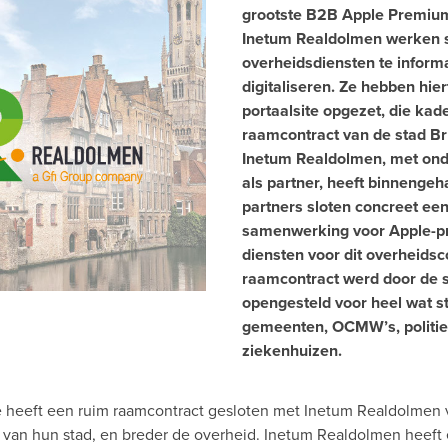
grootste B2B Apple Premium
Inetum Realdolmen werken
overheidsdiensten te inform
digitaliseren. Ze hebben hie
portaalsite opgezet, die kade
raamcontract van de stad B
Inetum Realdolmen, met on
als partner, heeft binnengeh
partners sloten concreet ee
samenwerking voor Apple-p
diensten voor dit overheidsc
raamcontract werd door de 
opengesteld voor heel wat s
gemeenten, OCMW’s, politi
ziekenhuizen.
 heeft een ruim raamcontract gesloten met Inetum Realdolmen 
g van hun stad, en breder de overheid. Inetum Realdolmen heeft 