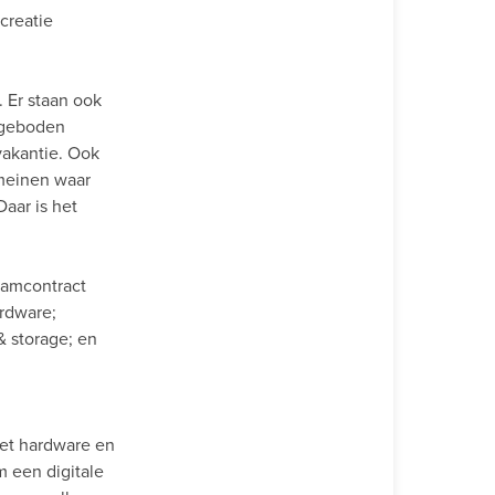
creatie
. Er staan ook
angeboden
vakantie. Ook
omeinen waar
aar is het
aamcontract
rdware;
& storage; en
met hardware en
m een digitale