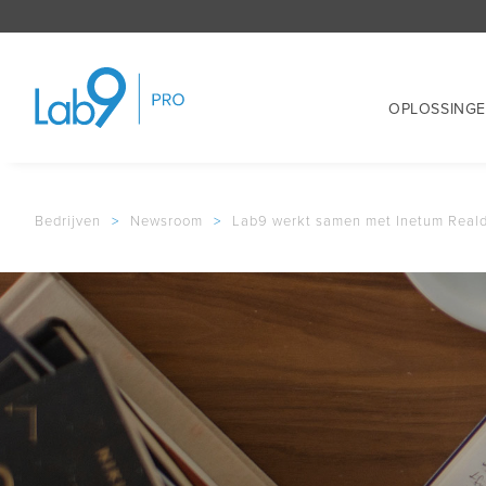
OPLOSSING
Bedrijven
>
Newsroom
>
Lab9 werkt samen met Inetum Realdo