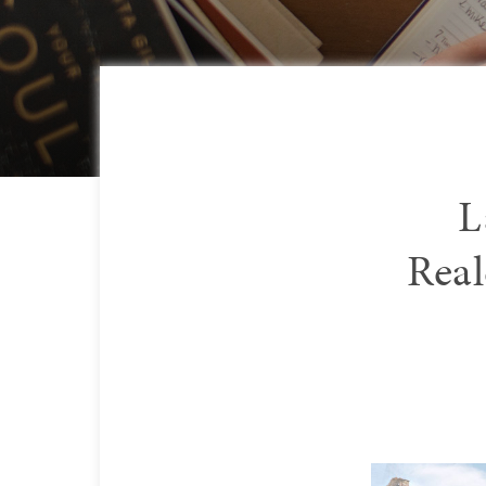
L
Real