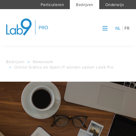
Particulieren
Bedrijven
Onderwijs
NL
FR
Bedrijven
>
Newsroom
>
Online Grafics en Xpert-IT worden samen Lab9 Pro